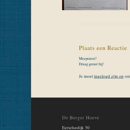
Plaats een Reactie
Meepraten?
Draag gerust bij!
Je moet
ingelogd zijn op
om 
De Berger Hoeve
Eerselsedijk 50