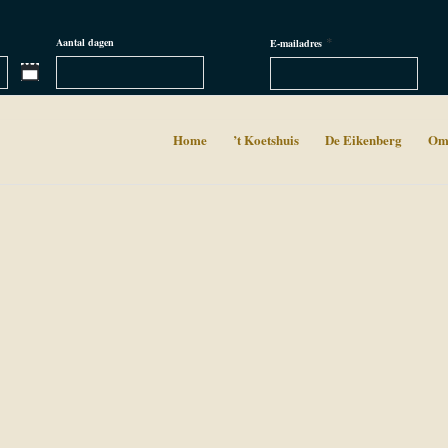
*
Aantal dagen
E-mailadres
Home
’t Koetshuis
De Eikenberg
Om