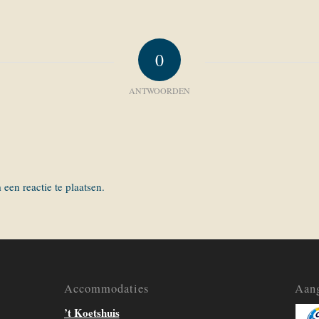
0
ANTWOORDEN
een reactie te plaatsen.
Accommodaties
Aang
’t Koetshuis