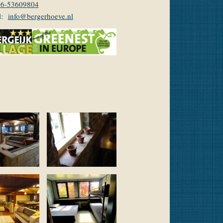
06-53609804
l:
info@bergerhoeve.nl