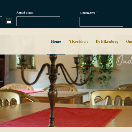
*
Aantal dagen
E-mailadres
Home
’t Koetshuis
De Eikenberg
Om