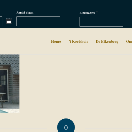
*
Aantal dagen
E-mailadres
Home
’t Koetshuis
De Eikenberg
Om
0