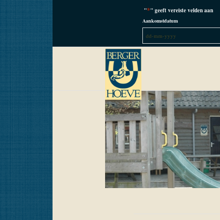
*
"
" geeft vereiste velden aan
Aankomstdatum
DD
dash
MM
dash
JJJJ