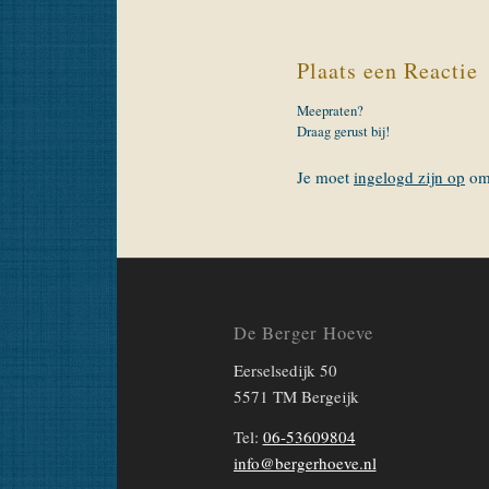
Plaats een Reactie
Meepraten?
Draag gerust bij!
Je moet
ingelogd zijn op
om 
De Berger Hoeve
Eerselsedijk 50
5571 TM Bergeijk
Tel:
06-53609804
info@bergerhoeve.nl