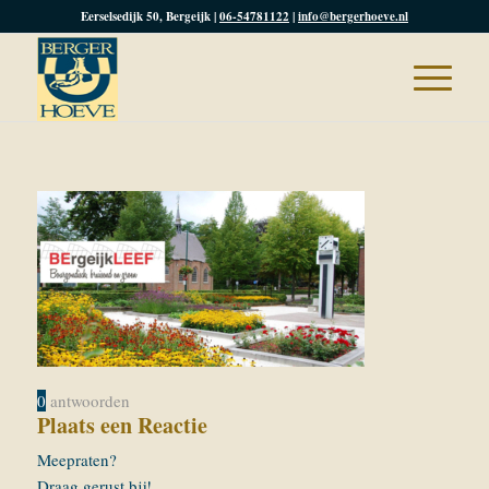
Eerselsedijk 50, Bergeijk |
06-54781122
|
info@bergerhoeve.nl
0
antwoorden
Plaats een Reactie
Meepraten?
Draag gerust bij!