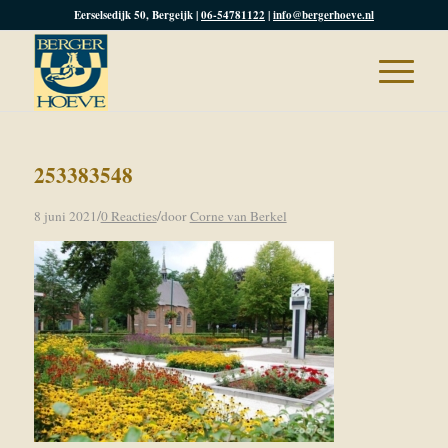
Eerselsedijk 50, Bergeijk |
06-54781122
|
info@bergerhoeve.nl
253383548
/
/
8 juni 2021
0 Reacties
door
Corne van Berkel