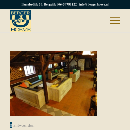
Eerselsedijk 50, Bergeijk |
06-54781122
|
info@bergerhoeve.nl
0
antwoorden