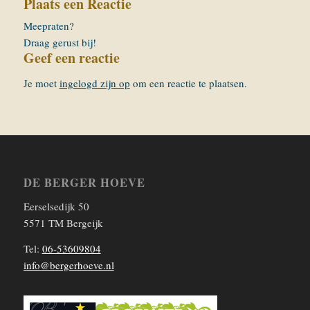
Plaats een Reactie
Meepraten?
Draag gerust bij!
Geef een reactie
Je moet
ingelogd zijn op
om een reactie te plaatsen.
DE BERGER HOEVE
Eerselsedijk 50
5571 TM Bergeijk
Tel:
06-53609804
info@bergerhoeve.nl