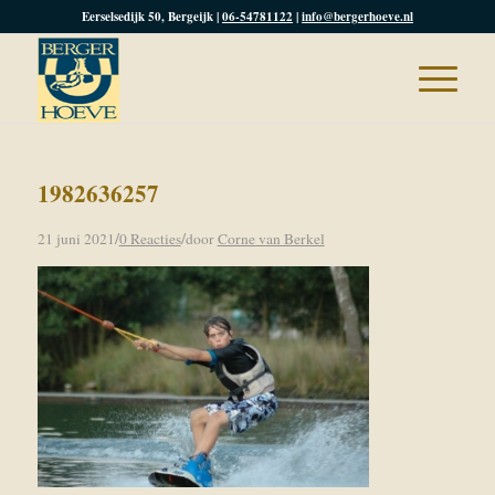
Eerselsedijk 50, Bergeijk |
06-54781122
|
info@bergerhoeve.nl
1982636257
/
/
21 juni 2021
0 Reacties
door
Corne van Berkel