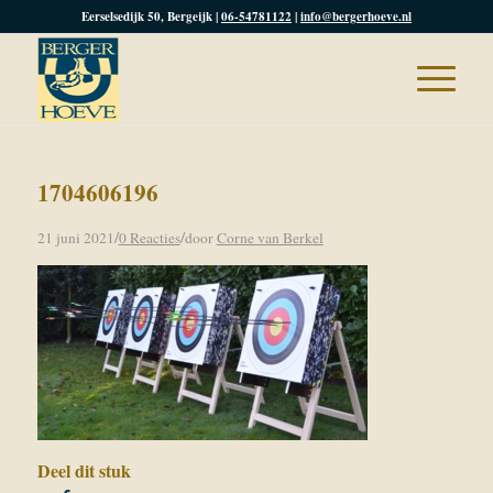
Eerselsedijk 50, Bergeijk |
06-54781122
|
info@bergerhoeve.nl
1704606196
/
/
21 juni 2021
0 Reacties
door
Corne van Berkel
Deel dit stuk