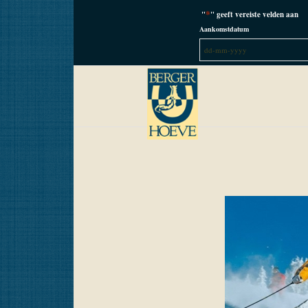
*
"
" geeft vereiste velden aan
Aankomstdatum
DD
dash
MM
dash
JJJJ