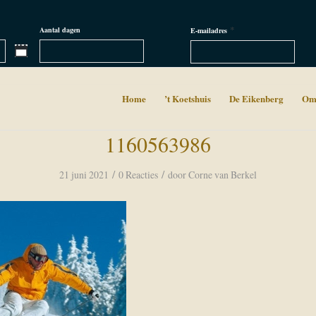
*
Aantal dagen
E-mailadres
Home
’t Koetshuis
De Eikenberg
Om
1160563986
/
/
21 juni 2021
0 Reacties
door
Corne van Berkel