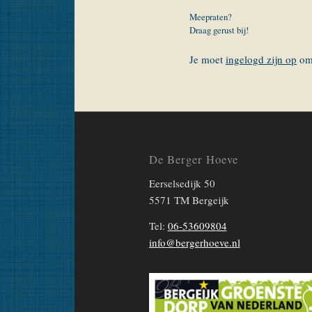
Meepraten?
Draag gerust bij!
Je moet
ingelogd zijn op
om 
De Berger Hoeve
Eerselsedijk 50
5571 TM Bergeijk
Tel:
06-53609804
info@bergerhoeve.nl