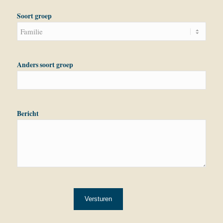
dash
Soort groep
MM
dash
JJJJ
Anders soort groep
Bericht