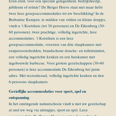
Even eruit, voor een speciale gelegenheid, bedrijfsfeestje,
jubileum of reünie? De Berger Hoeve staat met maar liefst
twee luxe groepsaccommodaties tot uw beschikking! In de
Brabantse Kempen, te midden van velden en kleine dorpjes,
vindt u ’t Koetshuis (tot 30 personen) en De Eikenberg (30-
60 personen): twee prachtige, volledig ingerichte, luxe
accommodaties. ’t Koetshuis is een luxe
groepsaccommodatie, voorzien van drie slaapkamers met
eenpersoonsbedden, brandschone douche- en toiletruimten,
een volledig ingerichte keuken en een huiskamer met
ingebouwde barbecue. Voor grotere gezelschappen (30-60
personen) is luxe accommodatie De Eikenberg het juiste
adres. Met recreatiezaal, volledig ingerichte keuken en tien
6-persoons slaapkamers.
Gerieflijke accommodaties voor sport, spel en
ontspanning
In het omringende natuurschoon vindt u met uw gezelschap
al snel uw weg via uitstapjes, sport en spel. Luxe
accommodatie De Berger Hoeve neemt u bovendien de