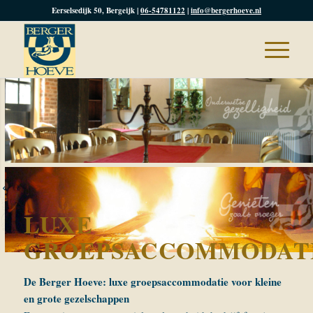
Eerselsedijk 50, Bergeijk |
06-54781122
|
info@bergerhoeve.nl
LUXE
GROEPSACCOMMODAT
De Berger Hoeve: luxe groepsaccommodatie voor kleine
en grote gezelschappen