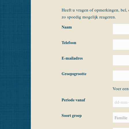
Heeft u vragen of opmerkingen, bel, e
zo spoedig mogelijk reageren.
Naam
Telefoon
E-mailadres
Groepsgrootte
Voer ee
Periode vanaf
DD
dash
Soort groep
MM
dash