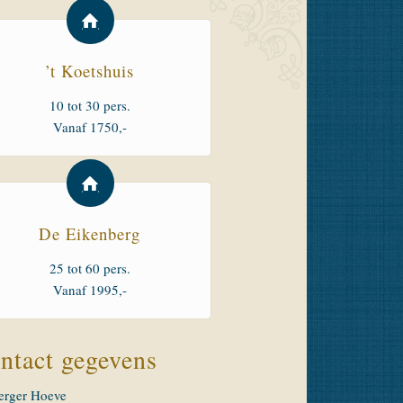
’t Koetshuis
10 tot 30 pers.
Vanaf 1750,-
De Eikenberg
25 tot 60 pers.
Vanaf 1995,-
ntact gegevens
erger Hoeve