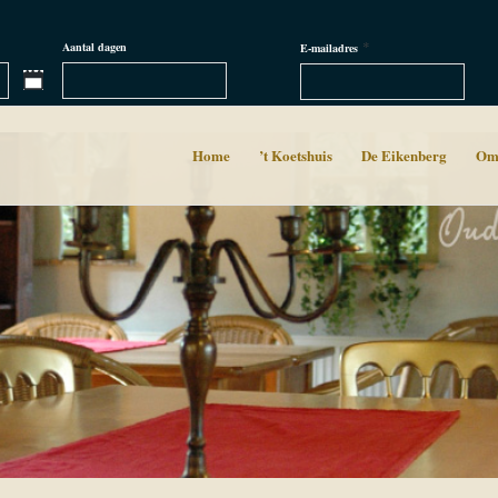
*
Aantal dagen
E-mailadres
Home
’t Koetshuis
De Eikenberg
Om