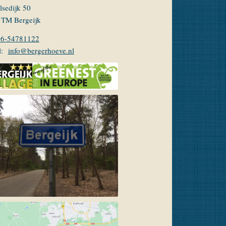
lsedijk 50
 TM Bergeijk
06-54781122
l:
info@bergerhoeve.nl