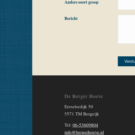
Anders soort groep
JJJJ
Bericht
Alternative:
De Berger Hoeve
Eerselsedijk 50
5571 TM Bergeijk
Tel:
06-53609804
info@bergerhoeve.nl