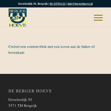
Eerselsedijk 50, Bergeijk |
06-54781122
|
info@bergerhoeve.nl
Creëert een content-blok met een icoon aan de linker of
bovenkant
DE BERGER HOEVE
Eerselsedijk 50
5571 TM Bergeijk