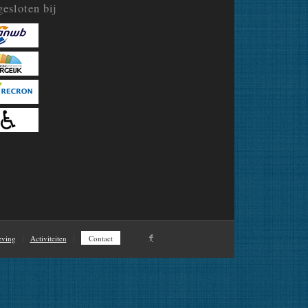
esloten bij
ving
Activiteiten
Contact