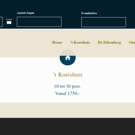
*
Aantal dagen
E-mailadres
Home
’t Koetshuis
De Eikenberg
Om
’t Koetshuis
10 tot 30 pers.
Vanaf 1750,-