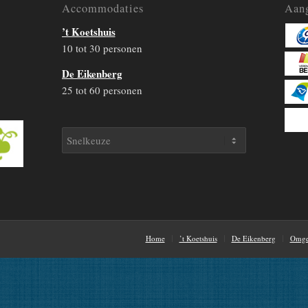
Accommodaties
Aang
’t Koetshuis
10 tot 30 personen
De Eikenberg
25 tot 60 personen
Home
’t Koetshuis
De Eikenberg
Omge